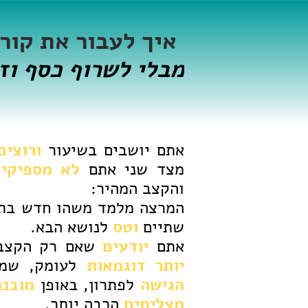
.
איך לעבור את קור
מבלי לשרוף כסף וז
אתם יושבים בשיעור
ורוצי
מצד שני אתם
לא מספיקי
והקצב המהיר:
המרצה מלמד משהו חדש בתח
שתיים
וטס
לנושא הבא.
אתם
יודעים
שאם רק הקצב
יותר דוגמאות
לעומק, שמ
הגישה
לפתרון, באופן
מובנה
מצליחים
הרבה יותר.