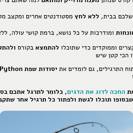
 קורס שנותן
מענה מדוייק ומותאם
למה שאתם צריכ
שלכם בבית,
ללא לחץ
מסטודנטים אחרים ומקצב מט
ונחות
ומודרכות על כל נושא, ברמת קושי עולה, לל
צרים וממוקדים כדי שתוכלו
להתמצא
בקורס
ולהתק
ו הכי קטן שיש
תוח התרגילים, גם לומדים את
יסודות שפת Python
את
החכה לדוג את הדגים
, כלומר לתרגל אתכם בסו
שבסופו תוכלו לגשת ולפתור כל תרגיל אחר שתקב