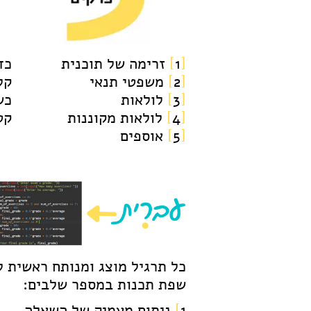
[
1
]
זרימה של תוכנית
כד
[
2
]
משפטי תנאי
קל
[
3
]
לולאות
כש
[
4
]
לולאות מקוננות
קט
[
5
]
אוספים
כל תרגיל מוצג ומנותח ראשית ל
שפת תכנות במספר שלבים:
1
]
ניתוח מעמיק של השאלה