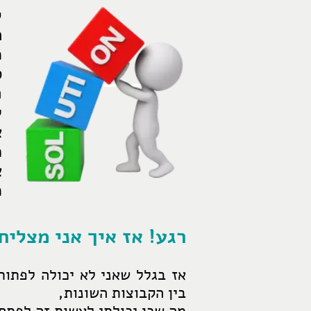
ק
ה
כ
ס
פ
ל
א
מ
א
כ
רגע! אז איך אני מצליח
אז בגלל שאני לא יכולה לפתור
בין הקבוצות השונות,