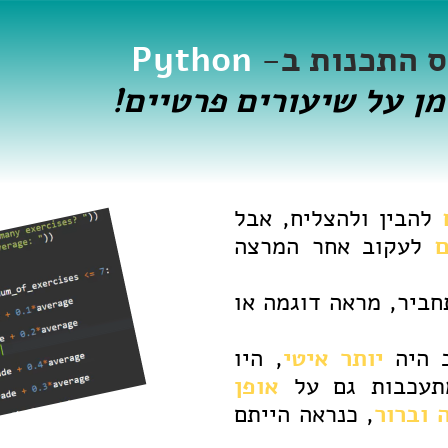
ס התכנות ב-
Python
מן על שיעורים פרטיים!
ם
להבין ולהצליח, אבל
ם
לעקוב אחר המרצה
ביר, מראה דוגמה או
 היה
יותר איטי
, היו
תעכבות גם על
אופן
 וברור
, כנראה הייתם